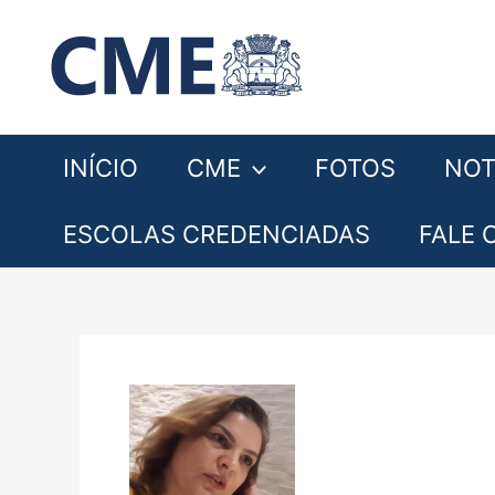
Ir
para
o
conteúdo
INÍCIO
CME
FOTOS
NOT
ESCOLAS CREDENCIADAS
FALE