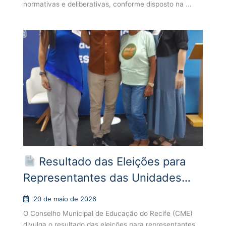
normativas e deliberativas, conforme disposto na ...
Resultado das Eleições para
Representantes das Unidades
Parceiras – CME
20 de maio de 2026
O Conselho Municipal de Educação do Recife (CME)
divulga o resultado das eleições para representantes