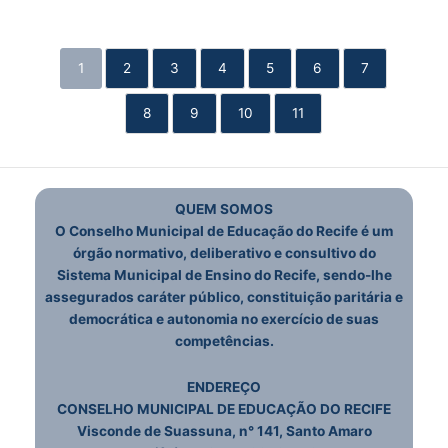
1
2
3
4
5
6
7
8
9
10
11
QUEM SOMOS
O Conselho Municipal de Educação do Recife é um
órgão normativo, deliberativo e consultivo do
Sistema Municipal de Ensino do Recife, sendo-lhe
assegurados caráter público, constituição paritária e
democrática e autonomia no exercício de suas
competências.
ENDEREÇO
CONSELHO MUNICIPAL DE EDUCAÇÃO DO RECIFE
Visconde de Suassuna, n° 141, Santo Amaro