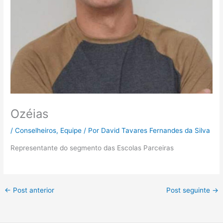
Ozéias
/
Conselheiros
,
Equipe
/ Por
David Tavares Fernandes da Silva
Representante do segmento das Escolas Parceiras
←
Post anterior
Post seguinte
→