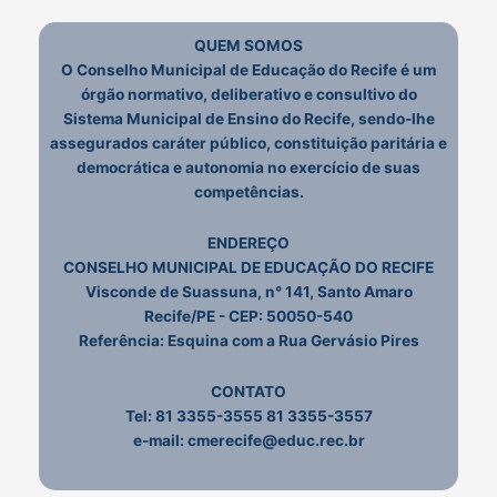
QUEM SOMOS
O Conselho Municipal de Educação do Recife é um
órgão normativo, deliberativo e consultivo do
Sistema Municipal de Ensino do Recife, sendo-lhe
assegurados caráter público, constituição paritária e
democrática e autonomia no exercício de suas
competências.
ENDEREÇO
CONSELHO MUNICIPAL DE EDUCAÇÃO DO RECIFE
Visconde de Suassuna, n° 141, Santo Amaro
Recife/PE - CEP: 50050-540
Referência: Esquina com a Rua Gervásio Pires
CONTATO
Tel:
81 3355-3555
81 3355-3557
e-mail: cmerecife@educ.rec.br