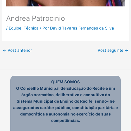
Andrea Patrocinio
/
Equipe
,
Técnica
/ Por
David Tavares Fernandes da Silva
←
Post anterior
Post seguinte
→
QUEM SOMOS
O Conselho Municipal de Educação do Recife é um
órgão normativo, deliberativo e consultivo do
Sistema Municipal de Ensino do Recife, sendo-lhe
assegurados caráter público, constituição paritária e
democrática e autonomia no exercício de suas
competências.