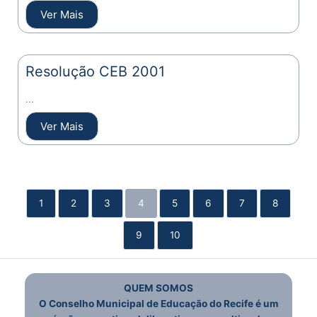
Ver Mais
Resolução CEB 2001
...
Ver Mais
1
2
3
4
5
6
7
8
9
10
QUEM SOMOS
O Conselho Municipal de Educação do Recife é um