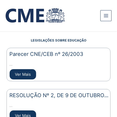
Ir
para
o
conteúdo
LEGISLAÇÕES SOBRE EDUCAÇÃO
Parecer CNE/CEB nº 26/2003
...
Ver Mais
RESOLUÇÃO Nº 2, DE 9 DE OUTUBRO
DE 2018
...
Ver Mais