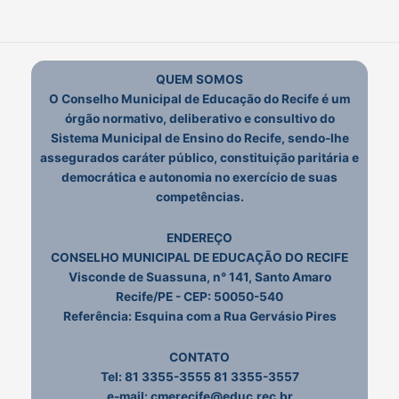
QUEM SOMOS
O Conselho Municipal de Educação do Recife é um
órgão normativo, deliberativo e consultivo do
Sistema Municipal de Ensino do Recife, sendo-lhe
assegurados caráter público, constituição paritária e
democrática e autonomia no exercício de suas
competências.
ENDEREÇO
CONSELHO MUNICIPAL DE EDUCAÇÃO DO RECIFE
Visconde de Suassuna, n° 141, Santo Amaro
Recife/PE - CEP: 50050-540
Referência: Esquina com a Rua Gervásio Pires
CONTATO
Tel:
81 3355-3555
81 3355-3557
e-mail: cmerecife@educ.rec.br