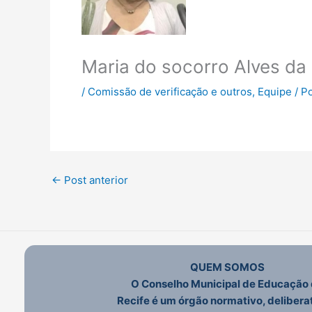
Maria do socorro Alves da
/
Comissão de verificação e outros
,
Equipe
/ P
←
Post anterior
QUEM SOMOS
O Conselho Municipal de Educação
Recife é um órgão normativo, deliberat