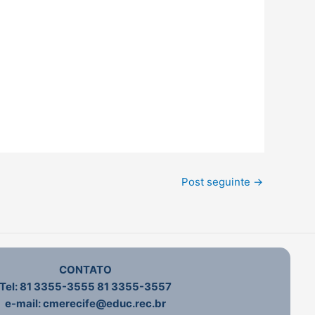
Post seguinte
→
CONTATO
Tel:
81 3355-3555
81 3355-3557
e-mail: cmerecife@educ.rec.br