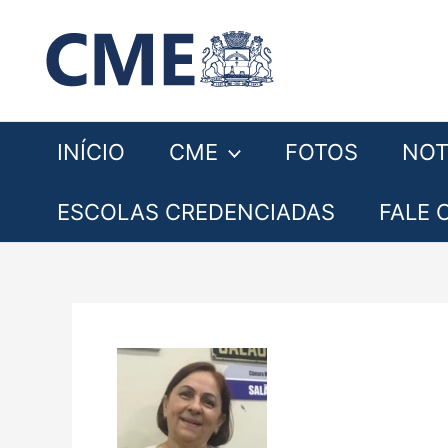
Ir
para
o
conteúdo
INÍCIO
CME
FOTOS
NOT
ESCOLAS CREDENCIADAS
FALE