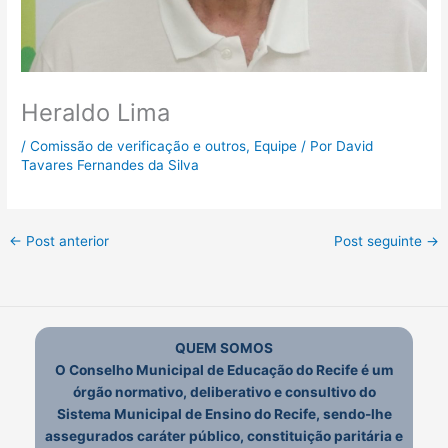
Heraldo Lima
/
Comissão de verificação e outros
,
Equipe
/ Por
David
Tavares Fernandes da Silva
←
Post anterior
Post seguinte
→
QUEM SOMOS
O Conselho Municipal de Educação do Recife é um
órgão normativo, deliberativo e consultivo do
Sistema Municipal de Ensino do Recife, sendo-lhe
assegurados caráter público, constituição paritária e