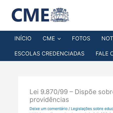
Ir
para
o
conteúdo
INÍCIO
CME
FOTOS
NOT
ESCOLAS CREDENCIADAS
FALE
Lei 9.870/99 – Dispõe sobr
providências
Deixe um comentário
/
Legislações sobre edu