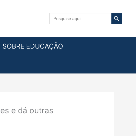
Search Button
Search
for:
S SOBRE EDUCAÇÃO
res e dá outras