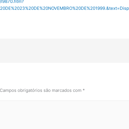
s/l9870.htm?
C%20DE%2023%20DE%20NOVEMBRO%20DE%201999.&text=Disp
Campos obrigatórios são marcados com
*