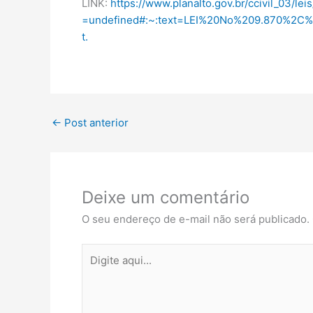
LINK:
https://www.planalto.gov.br/ccivil_03/lei
=undefined#:~:text=LEI%20No%209.870%2
t.
←
Post anterior
Deixe um comentário
O seu endereço de e-mail não será publicado.
Digite
aqui...